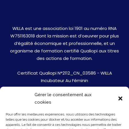
WILLA est une association loi 1901 au numéro RNA
W751163018 dont la mission est d’oeuvrer pour plus
d’égalité économique et professionnelle, et un
organisme de formation certifié Qualiopi aux titres
des actions de formation.
Certificat Qualiopi N°2112_CN_03586 - WILLA
Incubateur Au Féminin
Gérer le consentement aux
Jobs
cookies
Mentions Légales
Pour offrir les meilleures expériences, nous utilisons des technologies
telles que les cookies pour stocker et/ou accéder aux informations des
Politique de cookies
appareils. Le fait de consentir à ces technologies nous permettra de traiter