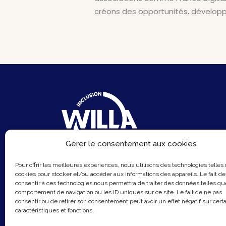
créons des opportunités, développ
Gérer le consentement aux cookies
6 Rue du Sentier
Pour offrir les meilleures expériences, nous utilisons des technologies telles
cookies pour stocker et/ou accéder aux informations des appareils. Le fait de
75002 Paris
consentir à ces technologies nous permettra de traiter des données telles qu
Email :
contact@hellowilla.co
comportement de navigation ou les ID uniques sur ce site. Le fait de ne pas
consentir ou de retirer son consentement peut avoir un effet négatif sur cert
caractéristiques et fonctions.