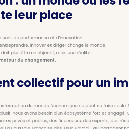
on : un monde où les
te leur place
uissant de performance et d’innovation.
treprendre, innover et diriger change le monde.
oit plus être un objectif, mais une réalité.
, moteur du changement.
 collectif pour un i
nsformation du monde économique ne peut se faire seule. Pou
clusif, nous avons besoin d’un écosystème fort et engagé. C
aires privés et publics, des financeurs, des experts, des ré
, La Boussole, Française des Jeux, Paypal… qui partagent n