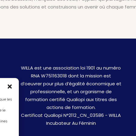
ons des solutions et construisons un avenir où chaque femm
WILLA est une association loi 1901 au numéro
RNA W751163018 dont la mission est
d’oeuvrer pour plus d’égalité économique et
professionnelle, et un organisme de
formation certifié Qualiopi aux titres des
 que les
actions de formation.
e le
Certificat Qualiopi N°2112_CN_03586 - WILLA
aines
Incubateur Au Féminin