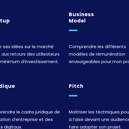
n
Business
rtup
Model
r ses idées sur le marché
Comprendre les différents
 aux retours des utilisateurs
modèles de rémunération
 minimum d’investissement.
envisageables pour mon pro
dique
Pitch
endre le cadre juridique de
Maîtriser les techniques pou
éation d’entreprise et des
à l’aise devant une audienc
s digitaux.
faire adopter son projet.