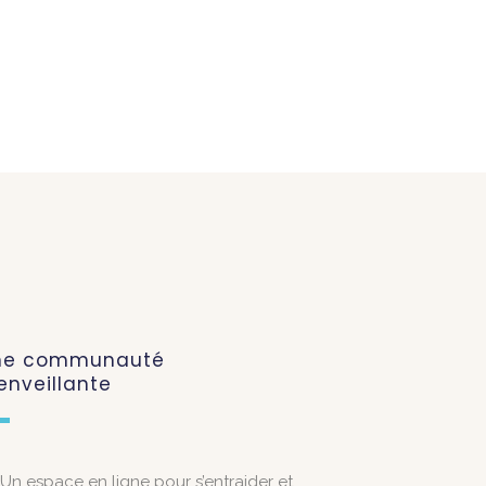
ne communauté
enveillante
Un espace en ligne pour s’entraider et