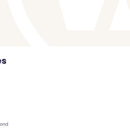
es
pond