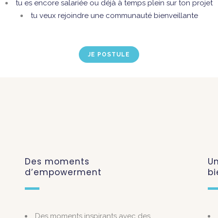
tu es encore salariée ou déjà à temps plein sur ton projet
tu veux rejoindre une communauté bienveillante
JE POSTULE
Des moments
U
d’empowerment
bi
Des moments inspirants avec des