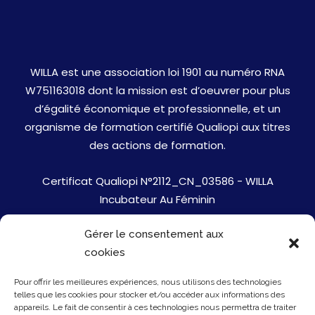
WILLA est une association loi 1901 au numéro RNA
W751163018 dont la mission est d’oeuvrer pour plus
d’égalité économique et professionnelle, et un
organisme de formation certifié Qualiopi aux titres
des actions de formation.
Certificat Qualiopi N°2112_CN_03586 - WILLA
Incubateur Au Féminin
Gérer le consentement aux
Jobs
cookies
Mentions Légales
Pour offrir les meilleures expériences, nous utilisons des technologies
telles que les cookies pour stocker et/ou accéder aux informations des
Politique de cookies
appareils. Le fait de consentir à ces technologies nous permettra de traiter