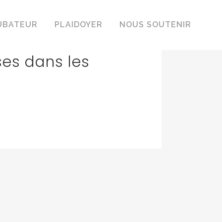
’her, le programme
UBATEUR
PLAIDOYER
NOUS SOUTENIR
ole aux
es dans les