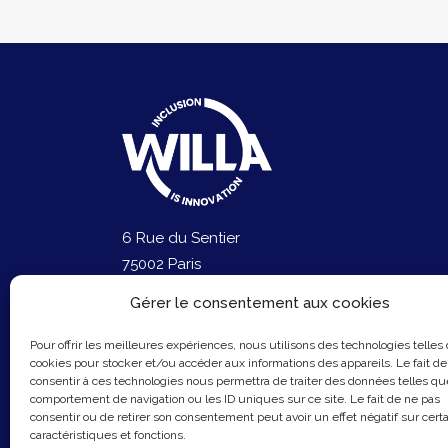
6 Rue du Sentier
75002 Paris
Email :
contact@hellowilla.co
Gérer le consentement aux cookies
Pour offrir les meilleures expériences, nous utilisons des technologies telles
cookies pour stocker et/ou accéder aux informations des appareils. Le fait de
consentir à ces technologies nous permettra de traiter des données telles qu
comportement de navigation ou les ID uniques sur ce site. Le fait de ne pas
consentir ou de retirer son consentement peut avoir un effet négatif sur cert
caractéristiques et fonctions.