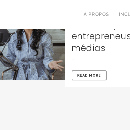
05 Avr
Speak
A PROPOS
INC
donne la par
entrepreneus
médias
...
READ MORE