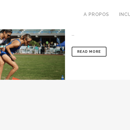
06 Sep
L’éga
A PROPOS
INC
une course 
...
READ MORE