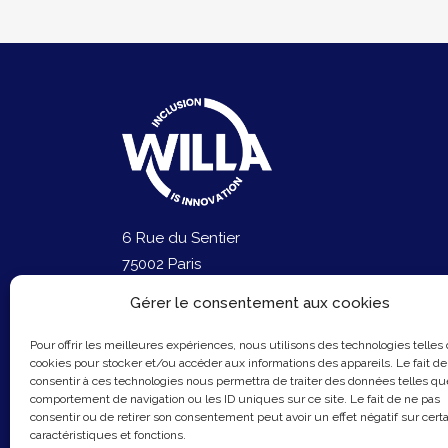
6 Rue du Sentier
75002 Paris
Email :
contact@hellowilla.co
Gérer le consentement aux cookies
Pour offrir les meilleures expériences, nous utilisons des technologies telles
cookies pour stocker et/ou accéder aux informations des appareils. Le fait de
consentir à ces technologies nous permettra de traiter des données telles qu
comportement de navigation ou les ID uniques sur ce site. Le fait de ne pas
consentir ou de retirer son consentement peut avoir un effet négatif sur cert
caractéristiques et fonctions.