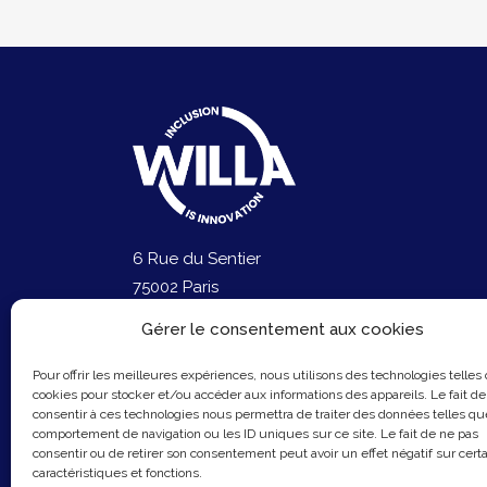
6 Rue du Sentier
75002 Paris
Email :
contact@hellowilla.co
Gérer le consentement aux cookies
Pour offrir les meilleures expériences, nous utilisons des technologies telles
cookies pour stocker et/ou accéder aux informations des appareils. Le fait de
consentir à ces technologies nous permettra de traiter des données telles qu
comportement de navigation ou les ID uniques sur ce site. Le fait de ne pas
consentir ou de retirer son consentement peut avoir un effet négatif sur cert
caractéristiques et fonctions.