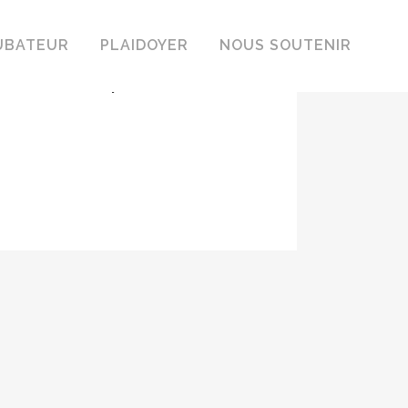
emmes, actrices
UBATEUR
PLAIDOYER
NOUS SOUTENIR
u numérique