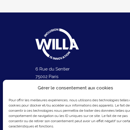
6 Rue du Sentier
75002 Paris
Email :
contact@hellowilla.co
Gérer le consentement aux cookies
Pour offrir les meilleures expériences, nous utilisons des technologies telles
cookies pour stocker et/ou accéder aux informations des appareils. Le fait de
consentir à ces technologies nous permettra de traiter des données telles qu
comportement de navigation ou les ID uniques sur ce site. Le fait de ne pas
consentir ou de retirer son consentement peut avoir un effet négatif sur cert
caractéristiques et fonctions.