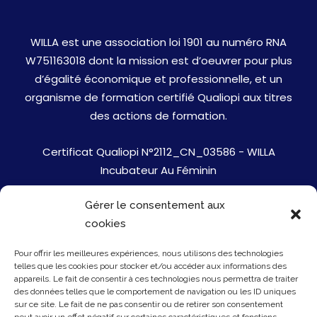
WILLA est une association loi 1901 au numéro RNA
W751163018 dont la mission est d’oeuvrer pour plus
d’égalité économique et professionnelle, et un
organisme de formation certifié Qualiopi aux titres
des actions de formation.
Certificat Qualiopi N°2112_CN_03586 - WILLA
Incubateur Au Féminin
Gérer le consentement aux
Jobs
cookies
Mentions Légales
Pour offrir les meilleures expériences, nous utilisons des technologies
telles que les cookies pour stocker et/ou accéder aux informations des
Politique de cookies
appareils. Le fait de consentir à ces technologies nous permettra de traiter
des données telles que le comportement de navigation ou les ID uniques
sur ce site. Le fait de ne pas consentir ou de retirer son consentement
Presse