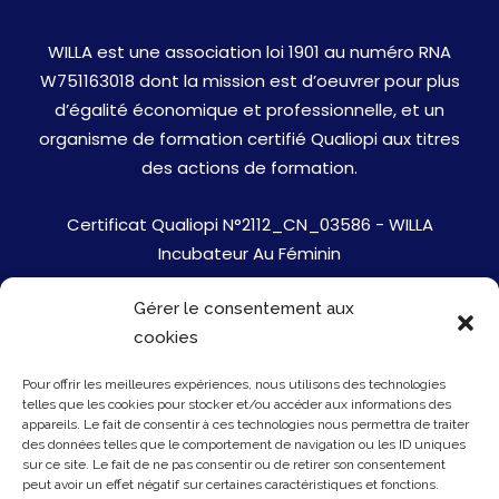
WILLA est une association loi 1901 au numéro RNA
W751163018 dont la mission est d’oeuvrer pour plus
d’égalité économique et professionnelle, et un
organisme de formation certifié Qualiopi aux titres
des actions de formation.
Certificat Qualiopi N°2112_CN_03586 - WILLA
Incubateur Au Féminin
Gérer le consentement aux
Jobs
cookies
Mentions Légales
Pour offrir les meilleures expériences, nous utilisons des technologies
telles que les cookies pour stocker et/ou accéder aux informations des
Politique de cookies
appareils. Le fait de consentir à ces technologies nous permettra de traiter
des données telles que le comportement de navigation ou les ID uniques
sur ce site. Le fait de ne pas consentir ou de retirer son consentement
Presse
peut avoir un effet négatif sur certaines caractéristiques et fonctions.