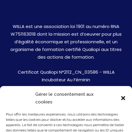
WILLA est une association loi 1901 au numéro RNA
W751163018 dont la mission est d’oeuvrer pour plus
d’égalité économique et professionnelle, et un
organisme de formation certifié Qualiopi aux titres
des actions de formation.
Certificat Qualiopi N°2112_CN_03586 - WILLA
Incubateur Au Féminin
Gérer le consentement aux
Jobs
cookies
Mentions Légales
Pour offrir les meilleures expériences, nous utilisons des technologies
telles que les cookies pour stocker et/ou accéder aux informations des
Politique de cookies
appareils. Le fait de consentir à ces technologies nous permettra de traiter
des données telles que le comportement de navigation ou les ID uniques