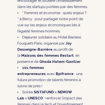
encourager et soutenir l’investissement
dans les startups portées par des femmes.
” Femmes et économie : quels enjeux ?
” à Bercy : pour partager notre point de
vue sur les enjeux économiques liés à
l’égalité femmes-hommes.
Déjeuner solidaire au Hôtel Barrière
Fouquet’s Paris, organisé par
Joy
Desseigne-Barrière
au profit de
la
Maisons des femmes Restart
, en
présence de
Ghada Hatem-Gantzer
101 femmes
entrepreneures
avec
Bpifrance
: une
future promotion de talents féminins à
suivre de près !
Soirée
SISTAFUND
x
NEMOW
Lab
x
UNESCO
: renforcer l’impact des
femmes dans la tech et l’investissement.