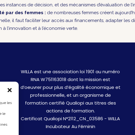
es instances de décision, et des mécanismes d’évaluation de l’i
rté par des femmes :
de nombreuses femmes créent aujourd’hu
chelle, il faut faciliter leur accès aux financements, adapter les
 à l’innovation et à l’économie verte.
WILLA est une association loi 1901 au numéro
RNA W751163018 dont la mission est
d’oeuvrer pour plus d’égalité économique et
professionnelle, et un organisme de
formation certifié Qualiopi aux titres des
 que les
actions de formation.
e le
Certificat Qualiopi N°2112_CN_03586 - WILLA
aines
Incubateur Au Féminin