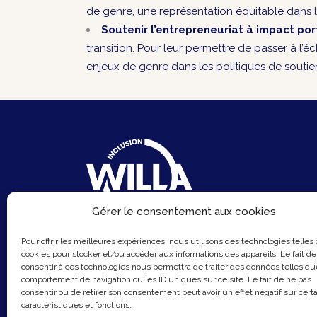
de genre, une représentation équitable dans l
Soutenir l’entrepreneuriat à impact po
transition. Pour leur permettre de passer à l’é
enjeux de genre dans les politiques de soutien
Gérer le consentement aux cookies
6 Rue du Sentier
Pour offrir les meilleures expériences, nous utilisons des technologies telles
cookies pour stocker et/ou accéder aux informations des appareils. Le fait de
75002 Paris
consentir à ces technologies nous permettra de traiter des données telles qu
Email :
contact@hellowilla.co
comportement de navigation ou les ID uniques sur ce site. Le fait de ne pas
consentir ou de retirer son consentement peut avoir un effet négatif sur cert
caractéristiques et fonctions.