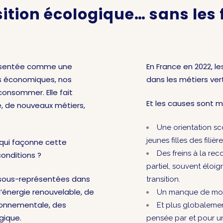
sition écologique… sans les
présentée comme une
En France en 2022, 
s économiques, nos
dans les métiers ve
consommer. Elle fait
Et les causes sont mu
, de nouveaux métiers,
Une orientation sco
jeunes filles des filièr
 qui façonne cette
Des freins à la re
conditions ?
partiel, souvent éloi
 sous-représentées dans
transition.
e l’énergie renouvelable, de
Un manque de modèl
ironnementale, des
Et plus globaleme
gique.
pensée par et pour u