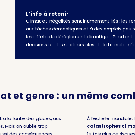
L’info à retenir
Climat et inégalités sont intimement liés : les f
aux tâches domestiques et à des emplois peu r
les effets du dérèglement climatique. Pourtant,
décisions et des secteurs clés de la transition é
n
at et genre : un même com
 à la fonte des glaces, aux
À l’échelle mondiale, 
s. Mais on oublie trop
catastrophes clim
aussi des conséquences
14 fois plus de risqu