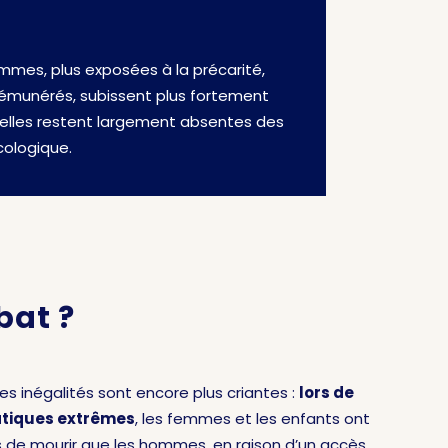
emmes, plus exposées à la précarité,
émunérés, subissent plus fortement
 elles restent largement absentes des
cologique.
bat ?
les inégalités sont encore plus criantes :
lors de
atiques extrêmes
, les femmes et les enfants ont
es de mourir que les hommes, en raison d’un accès