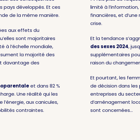
s pays développés. Et ces
limité à l’informatio
nde de la même manière.
financières, et d’une
crise.
ées aux effets du
’elles sont majoritaires
Et la tendance s’aggr
é à l’échelle mondiale,
des sexes 2024
, jus
sument la majorité des
supplémentaires pourr
t davantage des
raison du changemen
Et pourtant, les fem
noparentale
et dans 82 %
de décision dans les 
arge. Une réalité qui les
entreprises du secte
l’énergie, aux canicules,
d’aménagement locaux
ilités contraintes.
sont concernées…