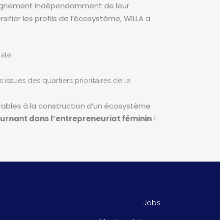
mpagnement indépendamment de leur
rsifier les profils de l’écosystème, WILLA a
ale ;
ssues des quartiers prioritaires de la
vorables à la construction d’un écosystème
ournant dans l’entrepreneuriat féminin
!
Jobs