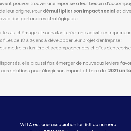
 doivent pouvoir trouver une réponse à leur besoin d’acco
de leur origine. Pour
démultiplier son impact social
et dive
ec des partenaires stratégiques :
rites au chômage et souhaitant créer une activité entrepreneuri
 filles de 18 à 25 ans à développer leur projet d’entreprise ;
ur mettre en lumière et accompagner des cheffes d’entreprises i
disparités, elle a aussi fait émerger de nouveaux leviers fa
er ces solutions pour élargir son impact et faire de
2021 un t
WILLA est une association loi 1901 au numéro