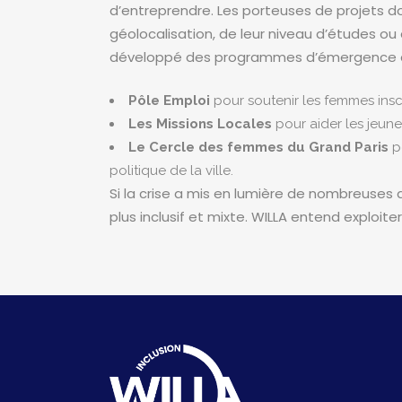
d’entreprendre. Les porteuses de projets
géolocalisation, de leur niveau d’études ou 
développé des programmes d’émergence av
Pôle Emploi
pour soutenir les femmes insc
Les Missions Locales
pour aider les jeunes
Le Cercle des femmes du Grand Paris
po
politique de la ville.
Si la crise a mis en lumière de nombreuses 
plus inclusif et mixte. WILLA entend exploit