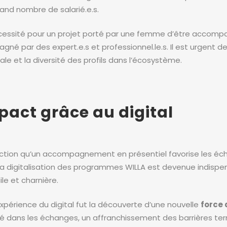
rand nombre de salarié.e.s.
écessité pour un projet porté par une femme d’être accompag
gné par des expert.e.s et professionnel.le.s. Il est urgent 
ale et la diversité des profils dans l’écosystème.
pact grâce au digital
viction qu’un accompagnement en présentiel favorise les é
 la digitalisation des programmes WILLA est devenue indis
le et charnière.
’expérience du digital fut la découverte d’une nouvelle
force 
ilité dans les échanges, un affranchissement des barrières te