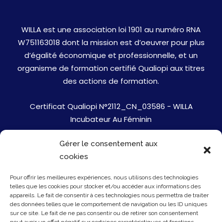
WILLA est une association loi 1901 au numéro RNA
W751163018 dont la mission est d’oeuvrer pour plus
d’égalité économique et professionnelle, et un
organisme de formation certifié Qualiopi aux titres
des actions de formation.
Certificat Qualiopi N°2112_CN_03586 - WILLA
Incubateur Au Féminin
Gérer le consentement aux
Jobs
cookies
Mentions Légales
Pour offrir les meilleures expériences, nous utilisons des technologies
telles que les cookies pour stocker et/ou accéder aux informations des
Politique de cookies
appareils. Le fait de consentir à ces technologies nous permettra de traiter
des données telles que le comportement de navigation ou les ID uniques
sur ce site. Le fait de ne pas consentir ou de retirer son consentement
Presse