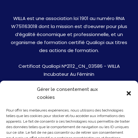
WILLA est une association loi 1901 au numéro RNA
W751163018 dont la mission est d’oeuvrer pour plus
d’égalité économique et professionnelle, et un
organisme de formation certifié Qualiopi aux titres
des actions de formation.
Certificat Qualiopi N°2112_CN_03586 - WILLA
Incubateur Au Féminin
Gérer le consentement aux
Jobs
cookies
Mentions Légales
Pour offrir les meilleures expériences, nous utilisons des technologies
telles que les cookies pour stocker et/ou accéder aux informations des
Politique de cookies
appareils. Le fait de consentir à ces technologies nous permettra de traiter
des données telles que le comportement de navigation ou les ID uniques
sur ce site. Le fait de ne pas consentir ou de retirer son consentement
Presse