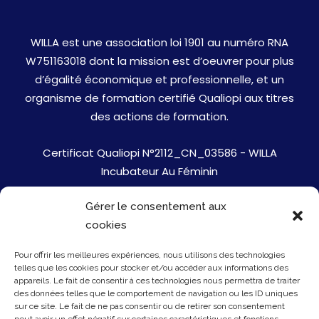
WILLA est une association loi 1901 au numéro RNA
W751163018 dont la mission est d’oeuvrer pour plus
d’égalité économique et professionnelle, et un
organisme de formation certifié Qualiopi aux titres
des actions de formation.
Certificat Qualiopi N°2112_CN_03586 - WILLA
Incubateur Au Féminin
Gérer le consentement aux
Jobs
cookies
Mentions Légales
Pour offrir les meilleures expériences, nous utilisons des technologies
telles que les cookies pour stocker et/ou accéder aux informations des
Politique de cookies
appareils. Le fait de consentir à ces technologies nous permettra de traiter
des données telles que le comportement de navigation ou les ID uniques
sur ce site. Le fait de ne pas consentir ou de retirer son consentement
Presse