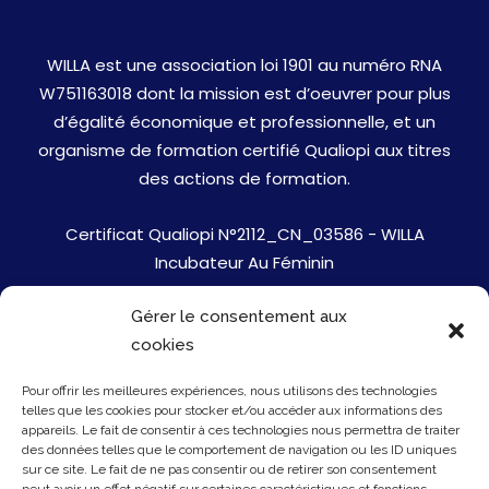
WILLA est une association loi 1901 au numéro RNA
W751163018 dont la mission est d’oeuvrer pour plus
d’égalité économique et professionnelle, et un
organisme de formation certifié Qualiopi aux titres
des actions de formation.
Certificat Qualiopi N°2112_CN_03586 - WILLA
Incubateur Au Féminin
Gérer le consentement aux
Jobs
cookies
Mentions Légales
Pour offrir les meilleures expériences, nous utilisons des technologies
telles que les cookies pour stocker et/ou accéder aux informations des
Politique de cookies
appareils. Le fait de consentir à ces technologies nous permettra de traiter
des données telles que le comportement de navigation ou les ID uniques
sur ce site. Le fait de ne pas consentir ou de retirer son consentement
Presse