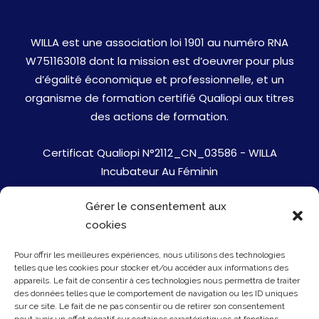
WILLA est une association loi 1901 au numéro RNA
W751163018 dont la mission est d’oeuvrer pour plus
d’égalité économique et professionnelle, et un
organisme de formation certifié Qualiopi aux titres
des actions de formation.
Certificat Qualiopi N°2112_CN_03586 - WILLA
Incubateur Au Féminin
Gérer le consentement aux
Jobs
cookies
Mentions Légales
Pour offrir les meilleures expériences, nous utilisons des technologies
telles que les cookies pour stocker et/ou accéder aux informations des
Politique de cookies
appareils. Le fait de consentir à ces technologies nous permettra de traiter
des données telles que le comportement de navigation ou les ID uniques
sur ce site. Le fait de ne pas consentir ou de retirer son consentement
Presse