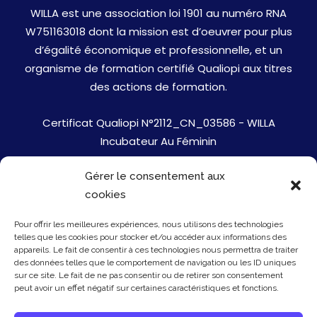
WILLA est une association loi 1901 au numéro RNA
W751163018 dont la mission est d’oeuvrer pour plus
d’égalité économique et professionnelle, et un
organisme de formation certifié Qualiopi aux titres
des actions de formation.
Certificat Qualiopi N°2112_CN_03586 - WILLA
Incubateur Au Féminin
Gérer le consentement aux
Jobs
cookies
Mentions Légales
Pour offrir les meilleures expériences, nous utilisons des technologies
telles que les cookies pour stocker et/ou accéder aux informations des
Politique de cookies
appareils. Le fait de consentir à ces technologies nous permettra de traiter
des données telles que le comportement de navigation ou les ID uniques
sur ce site. Le fait de ne pas consentir ou de retirer son consentement
Presse
peut avoir un effet négatif sur certaines caractéristiques et fonctions.
Newsletter