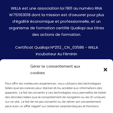
WILLA est une association loi 1901 au numéro RNA
W751163018 dont la mission est d’oeuvrer pour plus
d’égalité économique et professionnelle, et un
organisme de formation certifié Qualiopi aux titres
des actions de formation.
Certificat Qualiopi N°2112_CN_03586 - WILLA
Incubateur Au Féminin
Gérer le consentement aux
Jobs
cookies
Mentions Légales
Pour offrir les meilleures expériences, nous utilisons des technologies
telles que les cookies pour stocker et/ou accéder aux informations des
Politique de cookies
appareils. Le fait de consentir à ces technologies nous permettra de traiter
des données telles que le comportement de navigation ou les ID uniques
sur ce site. Le fait de ne pas consentir ou de retirer son consentement
Presse
peut avoir un effet négatif sur certaines caractéristiques et fonctions.
Newsletter