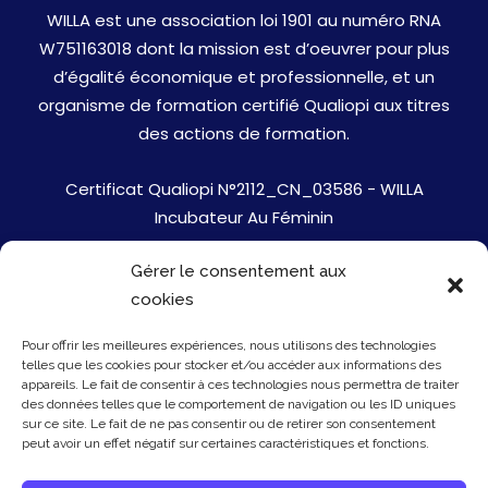
WILLA est une association loi 1901 au numéro RNA
W751163018 dont la mission est d’oeuvrer pour plus
d’égalité économique et professionnelle, et un
organisme de formation certifié Qualiopi aux titres
des actions de formation.
Certificat Qualiopi N°2112_CN_03586 - WILLA
Incubateur Au Féminin
Gérer le consentement aux
Jobs
cookies
Mentions Légales
Pour offrir les meilleures expériences, nous utilisons des technologies
telles que les cookies pour stocker et/ou accéder aux informations des
Politique de cookies
appareils. Le fait de consentir à ces technologies nous permettra de traiter
des données telles que le comportement de navigation ou les ID uniques
sur ce site. Le fait de ne pas consentir ou de retirer son consentement
Presse
peut avoir un effet négatif sur certaines caractéristiques et fonctions.
Newsletter