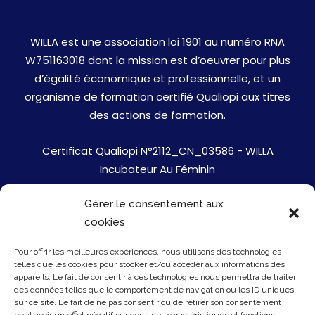
WILLA est une association loi 1901 au numéro RNA
W751163018 dont la mission est d’oeuvrer pour plus
d’égalité économique et professionnelle, et un
organisme de formation certifié Qualiopi aux titres
des actions de formation.
Certificat Qualiopi N°2112_CN_03586 - WILLA
Incubateur Au Féminin
Gérer le consentement aux
Jobs
cookies
Mentions Légales
Pour offrir les meilleures expériences, nous utilisons des technologies
telles que les cookies pour stocker et/ou accéder aux informations des
Politique de cookies
appareils. Le fait de consentir à ces technologies nous permettra de traiter
des données telles que le comportement de navigation ou les ID uniques
sur ce site. Le fait de ne pas consentir ou de retirer son consentement
Presse