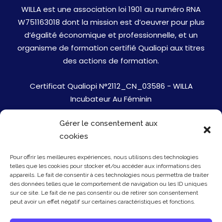
WILLA est une association loi 1901 au numéro RNA
W751163018 dont la mission est d’oeuvrer pour plus
d’égalité économique et professionnelle, et un
organisme de formation certifié Qualiopi aux titres
des actions de formation.
Certificat Qualiopi N°2112_CN_03586 - WILLA
Incubateur Au Féminin
Gérer le consentement aux
Jobs
cookies
Mentions Légales
Pour offrir les meilleures expériences, nous utilisons des technologies
telles que les cookies pour stocker et/ou accéder aux informations des
Politique de cookies
appareils. Le fait de consentir à ces technologies nous permettra de traiter
des données telles que le comportement de navigation ou les ID uniques
sur ce site. Le fait de ne pas consentir ou de retirer son consentement
Presse
peut avoir un effet négatif sur certaines caractéristiques et fonctions.
Newsletter