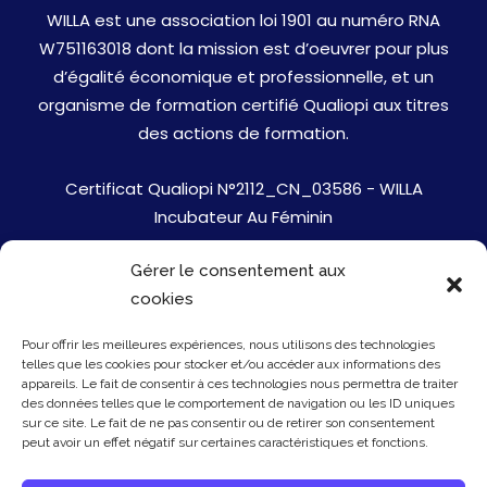
WILLA est une association loi 1901 au numéro RNA
W751163018 dont la mission est d’oeuvrer pour plus
d’égalité économique et professionnelle, et un
organisme de formation certifié Qualiopi aux titres
des actions de formation.
Certificat Qualiopi N°2112_CN_03586 - WILLA
Incubateur Au Féminin
Gérer le consentement aux
Jobs
cookies
Mentions Légales
Pour offrir les meilleures expériences, nous utilisons des technologies
telles que les cookies pour stocker et/ou accéder aux informations des
Politique de cookies
appareils. Le fait de consentir à ces technologies nous permettra de traiter
des données telles que le comportement de navigation ou les ID uniques
sur ce site. Le fait de ne pas consentir ou de retirer son consentement
Presse
peut avoir un effet négatif sur certaines caractéristiques et fonctions.
Newsletter