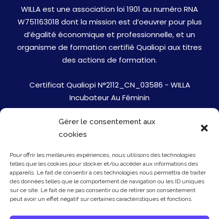
WILLA est une association loi 1901 au numéro RNA
W751163018 dont la mission est d’oeuvrer pour plus
d’égalité économique et professionnelle, et un
organisme de formation certifié Qualiopi aux titres
des actions de formation.
Certificat Qualiopi N°2112_CN_03586 - WILLA
Incubateur Au Féminin
Gérer le consentement aux
Jobs
cookies
Mentions Légales
Pour offrir les meilleures expériences, nous utilisons des technologies
telles que les cookies pour stocker et/ou accéder aux informations des
Politique de cookies
appareils. Le fait de consentir à ces technologies nous permettra de traiter
des données telles que le comportement de navigation ou les ID uniques
sur ce site. Le fait de ne pas consentir ou de retirer son consentement
Presse
peut avoir un effet négatif sur certaines caractéristiques et fonctions.
Newsletter