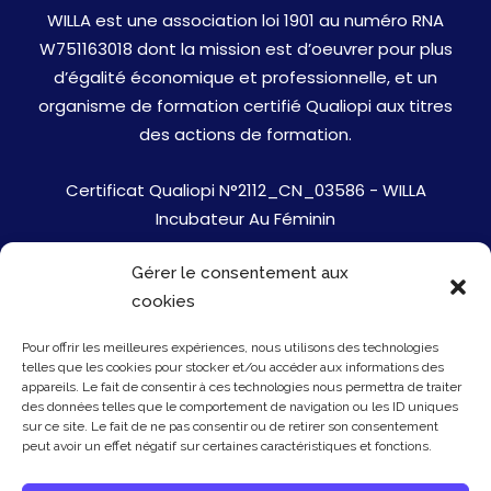
WILLA est une association loi 1901 au numéro RNA
W751163018 dont la mission est d’oeuvrer pour plus
d’égalité économique et professionnelle, et un
organisme de formation certifié Qualiopi aux titres
des actions de formation.
Certificat Qualiopi N°2112_CN_03586 - WILLA
Incubateur Au Féminin
Gérer le consentement aux
Jobs
cookies
Mentions Légales
Pour offrir les meilleures expériences, nous utilisons des technologies
telles que les cookies pour stocker et/ou accéder aux informations des
Politique de cookies
appareils. Le fait de consentir à ces technologies nous permettra de traiter
des données telles que le comportement de navigation ou les ID uniques
sur ce site. Le fait de ne pas consentir ou de retirer son consentement
Presse
peut avoir un effet négatif sur certaines caractéristiques et fonctions.
Newsletter