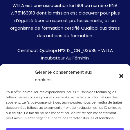
WILLA est une association loi 1901 au numéro RNA
W751163018 dont la mission est d’oeuvrer pour plus
d’égalité économique et professionnelle, et un
organisme de formation certifié Qualiopi aux titres
des actions de formation.
Certificat Qualiopi N°2112_CN_03586 - WILLA
Incubateur Au Féminin
Gérer le consentement aux
Jobs
cookies
Mentions Légales
Pour offrir les meilleures expériences, nous utilisons des technologies
telles que les cookies pour stocker et/ou accéder aux informations des
Politique de cookies
appareils. Le fait de consentir à ces technologies nous permettra de traiter
des données telles que le comportement de navigation ou les ID uniques
sur ce site. Le fait de ne pas consentir ou de retirer son consentement
Presse
peut avoir un effet négatif sur certaines caractéristiques et fonctions.
Newsletter