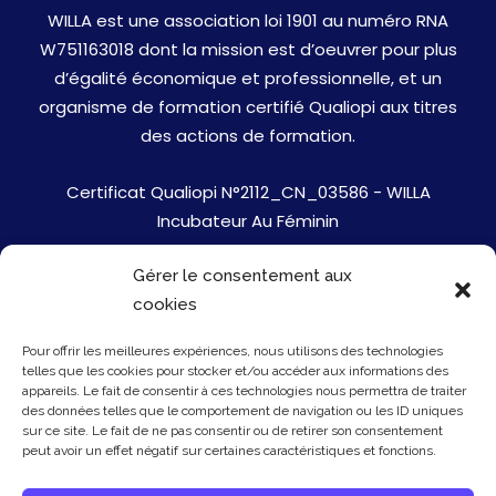
WILLA est une association loi 1901 au numéro RNA
W751163018 dont la mission est d’oeuvrer pour plus
d’égalité économique et professionnelle, et un
organisme de formation certifié Qualiopi aux titres
des actions de formation.
Certificat Qualiopi N°2112_CN_03586 - WILLA
Incubateur Au Féminin
Gérer le consentement aux
Jobs
cookies
Mentions Légales
Pour offrir les meilleures expériences, nous utilisons des technologies
telles que les cookies pour stocker et/ou accéder aux informations des
Politique de cookies
appareils. Le fait de consentir à ces technologies nous permettra de traiter
des données telles que le comportement de navigation ou les ID uniques
sur ce site. Le fait de ne pas consentir ou de retirer son consentement
Presse
peut avoir un effet négatif sur certaines caractéristiques et fonctions.
Newsletter