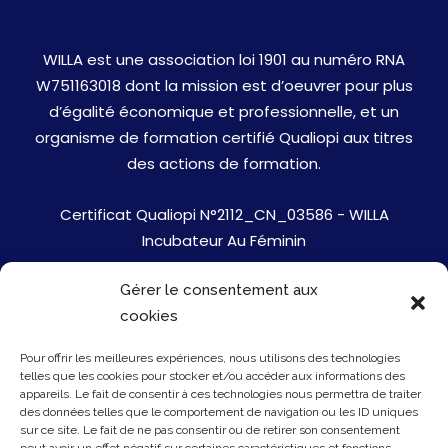
WILLA est une association loi 1901 au numéro RNA
W751163018 dont la mission est d’oeuvrer pour plus
d’égalité économique et professionnelle, et un
organisme de formation certifié Qualiopi aux titres
des actions de formation.
Certificat Qualiopi N°2112_CN_03586 - WILLA
Incubateur Au Féminin
Gérer le consentement aux
Jobs
cookies
Mentions Légales
Pour offrir les meilleures expériences, nous utilisons des technologies
telles que les cookies pour stocker et/ou accéder aux informations des
Politique de cookies
appareils. Le fait de consentir à ces technologies nous permettra de traiter
des données telles que le comportement de navigation ou les ID uniques
sur ce site. Le fait de ne pas consentir ou de retirer son consentement
Presse