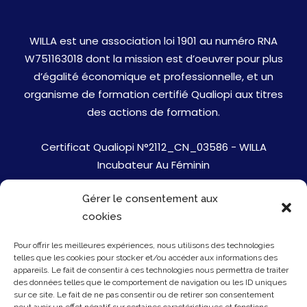
WILLA est une association loi 1901 au numéro RNA
W751163018 dont la mission est d’oeuvrer pour plus
d’égalité économique et professionnelle, et un
organisme de formation certifié Qualiopi aux titres
des actions de formation.
Certificat Qualiopi N°2112_CN_03586 - WILLA
Incubateur Au Féminin
Gérer le consentement aux
Jobs
cookies
Mentions Légales
Pour offrir les meilleures expériences, nous utilisons des technologies
telles que les cookies pour stocker et/ou accéder aux informations des
Politique de cookies
appareils. Le fait de consentir à ces technologies nous permettra de traiter
des données telles que le comportement de navigation ou les ID uniques
sur ce site. Le fait de ne pas consentir ou de retirer son consentement
Presse