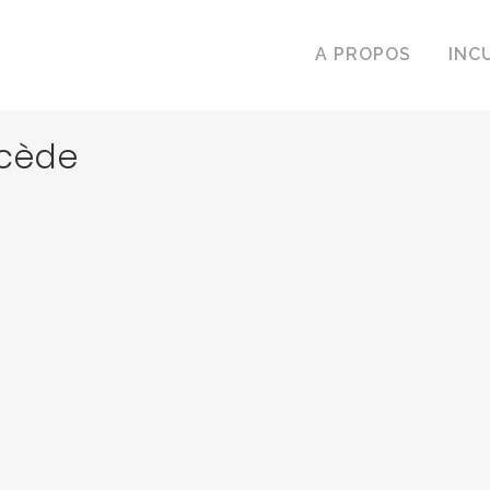
A PROPOS
INC
cède