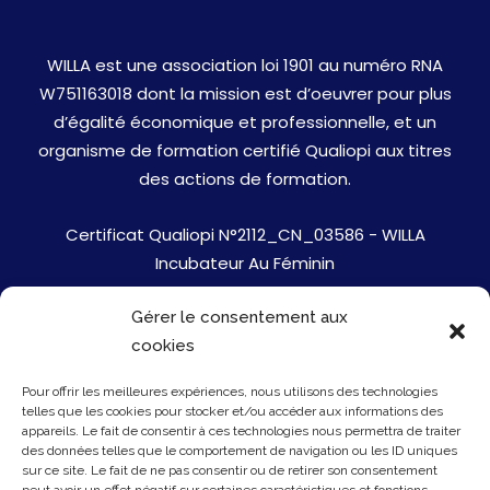
WILLA est une association loi 1901 au numéro RNA
W751163018 dont la mission est d’oeuvrer pour plus
d’égalité économique et professionnelle, et un
organisme de formation certifié Qualiopi aux titres
des actions de formation.
Certificat Qualiopi N°2112_CN_03586 - WILLA
Incubateur Au Féminin
Gérer le consentement aux
Jobs
cookies
Mentions Légales
Pour offrir les meilleures expériences, nous utilisons des technologies
telles que les cookies pour stocker et/ou accéder aux informations des
Politique de cookies
appareils. Le fait de consentir à ces technologies nous permettra de traiter
des données telles que le comportement de navigation ou les ID uniques
sur ce site. Le fait de ne pas consentir ou de retirer son consentement
Presse