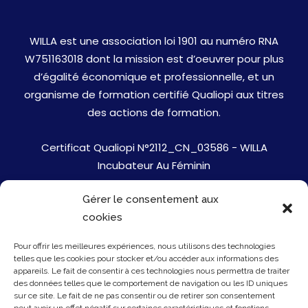
WILLA est une association loi 1901 au numéro RNA
W751163018 dont la mission est d’oeuvrer pour plus
d’égalité économique et professionnelle, et un
organisme de formation certifié Qualiopi aux titres
des actions de formation.
Certificat Qualiopi N°2112_CN_03586 - WILLA
Incubateur Au Féminin
Gérer le consentement aux
Jobs
cookies
Mentions Légales
Pour offrir les meilleures expériences, nous utilisons des technologies
telles que les cookies pour stocker et/ou accéder aux informations des
Politique de cookies
appareils. Le fait de consentir à ces technologies nous permettra de traiter
des données telles que le comportement de navigation ou les ID uniques
sur ce site. Le fait de ne pas consentir ou de retirer son consentement
Presse