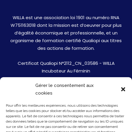
WILLA est une association loi 1901 au numéro RNA
W751163018 dont la mission est d’oeuvrer pour plus
d’égalité économique et professionnelle, et un
organisme de formation certifié Qualiopi aux titres
des actions de formation.
Certificat Qualiopi N°2112_CN_03586 - WILLA
Incubateur Au Féminin
Gérer le consentement aux
Jobs
cookies
Mentions Légales
Pour offrir les meilleures expériences, nous utilisons des technologies
telles que les cookies pour stocker et/ou accéder aux informations des
Politique de cookies
appareils. Le fait de consentir à ces technologies nous permettra de traiter
des données telles que le comportement de navigation ou les ID uniques
sur ce site. Le fait de ne pas consentir ou de retirer son consentement
Presse