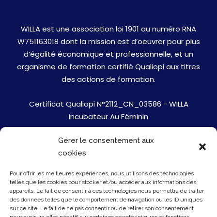
WILLA est une association loi 1901 au numéro RNA
W751163018 dont la mission est d’oeuvrer pour plus
d’égalité économique et professionnelle, et un
organisme de formation certifié Qualiopi aux titres
des actions de formation.
Certificat Qualiopi N°2112_CN_03586 - WILLA
Incubateur Au Féminin
Gérer le consentement aux
Jobs
cookies
Mentions Légales
Pour offrir les meilleures expériences, nous utilisons des technologies
telles que les cookies pour stocker et/ou accéder aux informations des
Politique de cookies
appareils. Le fait de consentir à ces technologies nous permettra de traiter
des données telles que le comportement de navigation ou les ID uniques
sur ce site. Le fait de ne pas consentir ou de retirer son consentement
Presse