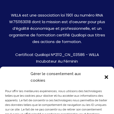
WILLA est une association loi 1901 au numéro RNA
W751163018 dont la mission est d’oeuvrer pour plus
d’égalité économique et professionnelle, et un
organisme de formation certifié Qualiopi aux titres
des actions de formation.
Certificat Qualiopi N°2112_CN_03586 - WILLA
Incubateur Au Féminin
Gérer le consentement aux
Jobs
cookies
Mentions Légales
Pour offrir les meilleures expériences, nous utilisons des technologies
telles que les cookies pour stocker et/ou accéder aux informations des
Politique de cookies
appareils. Le fait de consentir à ces technologies nous permettra de traiter
des données telles que le comportement de navigation ou les ID uniques
sur ce site. Le fait de ne pas consentir ou de retirer son consentement
Presse