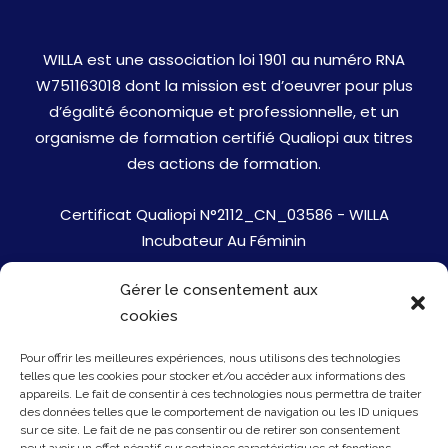
WILLA est une association loi 1901 au numéro RNA
W751163018 dont la mission est d’oeuvrer pour plus
d’égalité économique et professionnelle, et un
organisme de formation certifié Qualiopi aux titres
des actions de formation.
Certificat Qualiopi N°2112_CN_03586 - WILLA
Incubateur Au Féminin
Gérer le consentement aux
Jobs
cookies
Mentions Légales
Pour offrir les meilleures expériences, nous utilisons des technologies
telles que les cookies pour stocker et/ou accéder aux informations des
Politique de cookies
appareils. Le fait de consentir à ces technologies nous permettra de traiter
des données telles que le comportement de navigation ou les ID uniques
sur ce site. Le fait de ne pas consentir ou de retirer son consentement
Presse