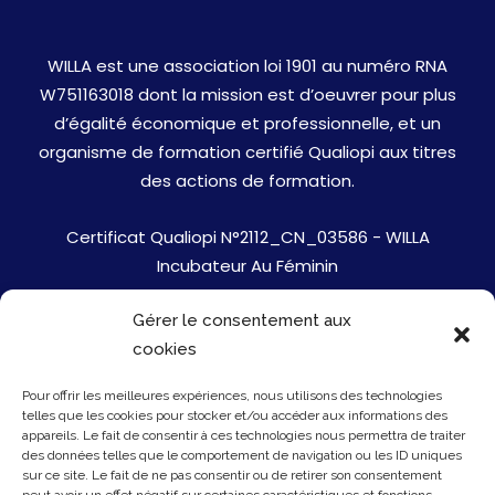
WILLA est une association loi 1901 au numéro RNA
W751163018 dont la mission est d’oeuvrer pour plus
d’égalité économique et professionnelle, et un
organisme de formation certifié Qualiopi aux titres
des actions de formation.
Certificat Qualiopi N°2112_CN_03586 - WILLA
Incubateur Au Féminin
Gérer le consentement aux
Jobs
cookies
Mentions Légales
Pour offrir les meilleures expériences, nous utilisons des technologies
telles que les cookies pour stocker et/ou accéder aux informations des
Politique de cookies
appareils. Le fait de consentir à ces technologies nous permettra de traiter
des données telles que le comportement de navigation ou les ID uniques
sur ce site. Le fait de ne pas consentir ou de retirer son consentement
Presse