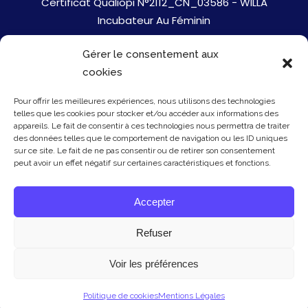
Certificat Qualiopi N°2112_CN_03586 - WILLA
Incubateur Au Féminin
Gérer le consentement aux
Jobs
cookies
Mentions Légales
Pour offrir les meilleures expériences, nous utilisons des technologies
telles que les cookies pour stocker et/ou accéder aux informations des
Politique de cookies
appareils. Le fait de consentir à ces technologies nous permettra de traiter
des données telles que le comportement de navigation ou les ID uniques
sur ce site. Le fait de ne pas consentir ou de retirer son consentement
Presse
peut avoir un effet négatif sur certaines caractéristiques et fonctions.
Newsletter
Accepter
Contact
Refuser
Voir les préférences
© Copyright Willa 2026 - mis à jour le 20/01/26
Politique de cookies
Mentions Légales