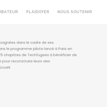
UBATEUR
PLAIDOYER
NOUS SOUTENIR
mpagnées dans le cadre de ses
ns le programme pilote lancé à Paris en
 25 chapitres de Techfugees à bénéficier de
our reconstruire leurs vies
ccueil.