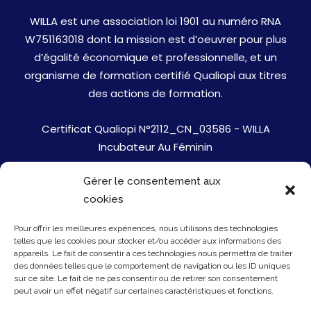
WILLA est une association loi 1901 au numéro RNA
W751163018 dont la mission est d’oeuvrer pour plus
d’égalité économique et professionnelle, et un
organisme de formation certifié Qualiopi aux titres
des actions de formation.
Certificat Qualiopi N°2112_CN_03586 - WILLA
Incubateur Au Féminin
Gérer le consentement aux
Jobs
cookies
Mentions Légales
Pour offrir les meilleures expériences, nous utilisons des technologies
telles que les cookies pour stocker et/ou accéder aux informations des
Politique de cookies
appareils. Le fait de consentir à ces technologies nous permettra de traiter
des données telles que le comportement de navigation ou les ID uniques
sur ce site. Le fait de ne pas consentir ou de retirer son consentement
Presse
peut avoir un effet négatif sur certaines caractéristiques et fonctions.
Newsletter