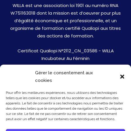
WILLA est une association loi 1901 au numéro RNA
W751163018 dont la mission est d’oeuvrer pour plus
d’égalité économique et professionnelle, et un
organisme de formation certifié Qualiopi aux titres
des actions de formation.
Certificat Qualiopi N°2112_CN_03586 - WILLA
Incubateur Au Féminin
Gérer le consentement aux
Jobs
cookies
Mentions Légales
Pour offrir les meilleures expériences, nous utilisons des technologies
telles que les cookies pour stocker et/ou accéder aux informations des
Politique de cookies
appareils. Le fait de consentir à ces technologies nous permettra de traiter
des données telles que le comportement de navigation ou les ID uniques
sur ce site. Le fait de ne pas consentir ou de retirer son consentement
Presse
peut avoir un effet négatif sur certaines caractéristiques et fonctions.
Newsletter