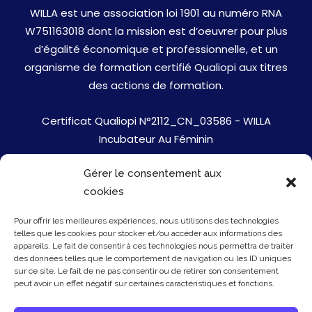
WILLA est une association loi 1901 au numéro RNA
W751163018 dont la mission est d’oeuvrer pour plus
d’égalité économique et professionnelle, et un
organisme de formation certifié Qualiopi aux titres
des actions de formation.
Certificat Qualiopi N°2112_CN_03586 - WILLA
Incubateur Au Féminin
Gérer le consentement aux
Jobs
cookies
Mentions Légales
Pour offrir les meilleures expériences, nous utilisons des technologies
telles que les cookies pour stocker et/ou accéder aux informations des
Politique de cookies
appareils. Le fait de consentir à ces technologies nous permettra de traiter
des données telles que le comportement de navigation ou les ID uniques
sur ce site. Le fait de ne pas consentir ou de retirer son consentement
Presse
peut avoir un effet négatif sur certaines caractéristiques et fonctions.
Newsletter