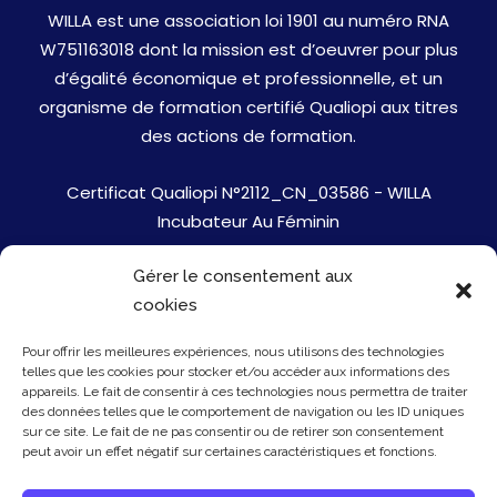
WILLA est une association loi 1901 au numéro RNA
W751163018 dont la mission est d’oeuvrer pour plus
d’égalité économique et professionnelle, et un
organisme de formation certifié Qualiopi aux titres
des actions de formation.
Certificat Qualiopi N°2112_CN_03586 - WILLA
Incubateur Au Féminin
Gérer le consentement aux
Jobs
cookies
Mentions Légales
Pour offrir les meilleures expériences, nous utilisons des technologies
telles que les cookies pour stocker et/ou accéder aux informations des
Politique de cookies
appareils. Le fait de consentir à ces technologies nous permettra de traiter
des données telles que le comportement de navigation ou les ID uniques
sur ce site. Le fait de ne pas consentir ou de retirer son consentement
Presse
peut avoir un effet négatif sur certaines caractéristiques et fonctions.
Newsletter