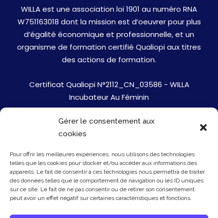
WILLA est une association loi 1901 au numéro RNA
W751163018 dont la mission est d’oeuvrer pour plus
d’égalité économique et professionnelle, et un
organisme de formation certifié Qualiopi aux titres
des actions de formation.
Certificat Qualiopi N°2112_CN_03586 - WILLA
Incubateur Au Féminin
Gérer le consentement aux
Jobs
cookies
Mentions Légales
Pour offrir les meilleures expériences, nous utilisons des technologies
telles que les cookies pour stocker et/ou accéder aux informations des
Politique de cookies
appareils. Le fait de consentir à ces technologies nous permettra de traiter
des données telles que le comportement de navigation ou les ID uniques
sur ce site. Le fait de ne pas consentir ou de retirer son consentement
Presse
peut avoir un effet négatif sur certaines caractéristiques et fonctions.
Newsletter