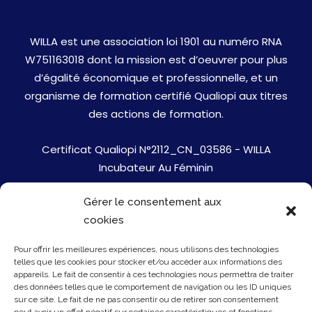
WILLA est une association loi 1901 au numéro RNA
W751163018 dont la mission est d’oeuvrer pour plus
d’égalité économique et professionnelle, et un
organisme de formation certifié Qualiopi aux titres
des actions de formation.
Certificat Qualiopi N°2112_CN_03586 - WILLA
Incubateur Au Féminin
Gérer le consentement aux
Jobs
cookies
Mentions Légales
Pour offrir les meilleures expériences, nous utilisons des technologies
telles que les cookies pour stocker et/ou accéder aux informations des
Politique de cookies
appareils. Le fait de consentir à ces technologies nous permettra de traiter
des données telles que le comportement de navigation ou les ID uniques
sur ce site. Le fait de ne pas consentir ou de retirer son consentement
Presse