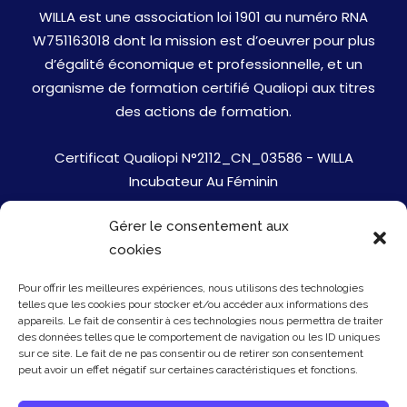
WILLA est une association loi 1901 au numéro RNA
W751163018 dont la mission est d’oeuvrer pour plus
d’égalité économique et professionnelle, et un
organisme de formation certifié Qualiopi aux titres
des actions de formation.
Certificat Qualiopi N°2112_CN_03586 - WILLA
Incubateur Au Féminin
Gérer le consentement aux
Jobs
cookies
Mentions Légales
Pour offrir les meilleures expériences, nous utilisons des technologies
telles que les cookies pour stocker et/ou accéder aux informations des
Politique de cookies
appareils. Le fait de consentir à ces technologies nous permettra de traiter
des données telles que le comportement de navigation ou les ID uniques
sur ce site. Le fait de ne pas consentir ou de retirer son consentement
Presse
peut avoir un effet négatif sur certaines caractéristiques et fonctions.
Newsletter