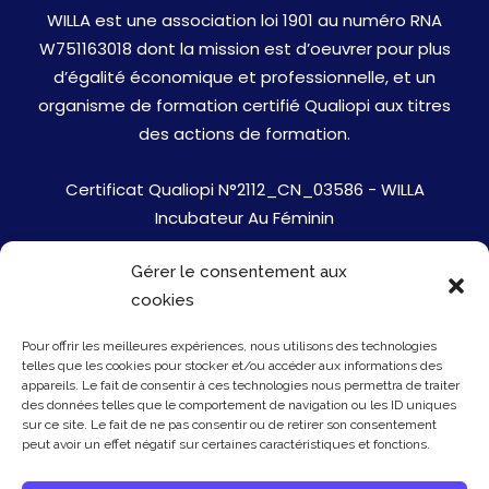
WILLA est une association loi 1901 au numéro RNA
W751163018 dont la mission est d’oeuvrer pour plus
d’égalité économique et professionnelle, et un
organisme de formation certifié Qualiopi aux titres
des actions de formation.
Certificat Qualiopi N°2112_CN_03586 - WILLA
Incubateur Au Féminin
Gérer le consentement aux
Jobs
cookies
Mentions Légales
Pour offrir les meilleures expériences, nous utilisons des technologies
telles que les cookies pour stocker et/ou accéder aux informations des
Politique de cookies
appareils. Le fait de consentir à ces technologies nous permettra de traiter
des données telles que le comportement de navigation ou les ID uniques
sur ce site. Le fait de ne pas consentir ou de retirer son consentement
Presse
peut avoir un effet négatif sur certaines caractéristiques et fonctions.
Newsletter