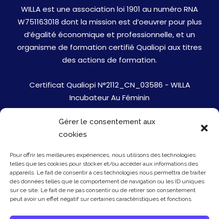
WILLA est une association loi 1901 au numéro RNA
W751163018 dont la mission est d’oeuvrer pour plus
d’égalité économique et professionnelle, et un
organisme de formation certifié Qualiopi aux titres
des actions de formation.
Certificat Qualiopi N°2112_CN_03586 - WILLA
Incubateur Au Féminin
Gérer le consentement aux
Jobs
cookies
Mentions Légales
Pour offrir les meilleures expériences, nous utilisons des technologies
telles que les cookies pour stocker et/ou accéder aux informations des
Politique de cookies
appareils. Le fait de consentir à ces technologies nous permettra de traiter
des données telles que le comportement de navigation ou les ID uniques
sur ce site. Le fait de ne pas consentir ou de retirer son consentement
Presse
peut avoir un effet négatif sur certaines caractéristiques et fonctions.
Newsletter