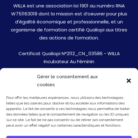
WILLA est une association loi 1901 au numéro RNA
W751163018 dont la mission est d’oeuvrer pour plus
d’égalité économique et professionnelle, et un
organisme de formation certifié Qualiopi aux titres
des actions de formation.
Certificat Qualiopi N°2112_CN_03586 - WILLA
Incubateur Au Féminin
Gérer le consentement aux
Jobs
cookies
Mentions Légales
Pour offrir les meilleures expériences, nous utilisons des technologies
telles que les cookies pour stocker et/ou accéder aux informations des
Politique de cookies
appareils. Le fait de consentir à ces technologies nous permettra de traiter
des données telles que le comportement de navigation ou les ID uniques
sur ce site. Le fait de ne pas consentir ou de retirer son consentement
Presse
peut avoir un effet négatif sur certaines caractéristiques et fonctions.
Newsletter